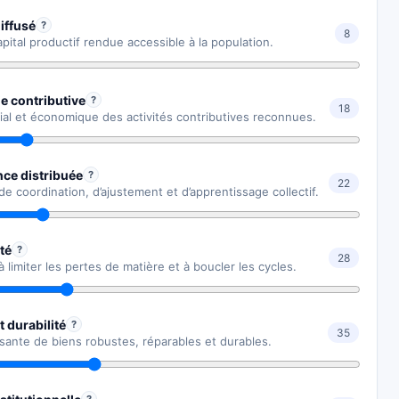
iffusé
?
8
apital productif rendue accessible à la population.
 contributive
?
18
ial et économique des activités contributives reconnues.
nce distribuée
?
22
de coordination, d’ajustement et d’apprentissage collectif.
té
?
28
à limiter les pertes de matière et à boucler les cycles.
t durabilité
?
35
ssante de biens robustes, réparables et durables.