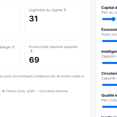
Capital d
Légitimité du régime
?
Part du c
31
Économie
Poids soc
Productivité machine assistée
élargie
?
Intellige
?
Capacité 
69
Circulari
smes socio-économiques complexes afin de rendre visible la
Capacité 
: © Thierry Curty, 2026 — Tous droits réservés
Qualité e
Part croi