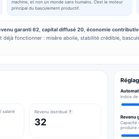
machine, et non un monde sans humains. C’est le moteur
principal du basculement productif.
evenu garanti 62
,
capital diffusé 20
,
économie contributiv
t déjà fonctionner : misère abolie, stabilité crédible, bascul
Réglag
Automati
Indice de
l salarié
Revenu distribué
?
Revenu g
32
Capacité 
produire 