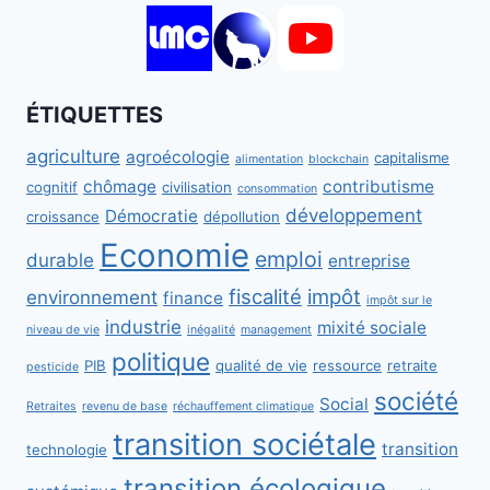
ÉTIQUETTES
agriculture
agroécologie
capitalisme
alimentation
blockchain
chômage
contributisme
cognitif
civilisation
consommation
développement
Démocratie
croissance
dépollution
Economie
emploi
durable
entreprise
fiscalité
impôt
environnement
finance
impôt sur le
industrie
mixité sociale
niveau de vie
inégalité
management
politique
PIB
qualité de vie
ressource
retraite
pesticide
société
Social
Retraites
revenu de base
réchauffement climatique
transition sociétale
transition
technologie
transition écologique