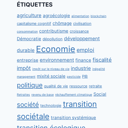
ÉTIQUETTES
agriculture
agroécologie
alimentation
blockchain
chômage
capitalisme cognitif
civilisation
contributisme
croissance
consommation
développement
Démocratie
dépollution
Economie
emploi
durable
fiscalité
environnement
entreprise
finance
impôt
industrie
impôt sur le niveau de vie
inégalité
mixité sociale
PIB
management
pesticide
politique
qualité de vie
ressource
retraite
Social
Retraites
revenu de base
réchauffement climatique
transition
société
technologie
sociétale
transition systémique
transition écologique