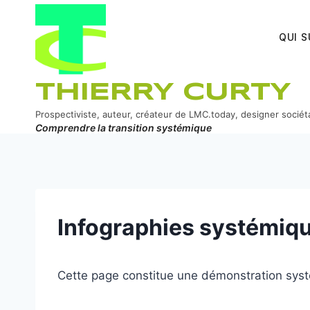
Aller
au
QUI S
contenu
THIERRY CURTY
Prospectiviste, auteur, créateur de LMC.today, designer sociét
Comprendre la transition systémique
ook
In
er
Infographies systémiq
Cette page constitue une démonstration sys