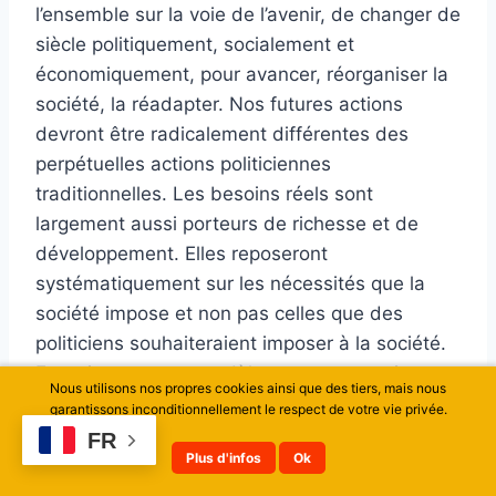
l’ensemble sur la voie de l’avenir, de changer de
siècle politiquement, socialement et
économiquement, pour avancer, réorganiser la
société, la réadapter. Nos futures actions
devront être radicalement différentes des
perpétuelles actions politiciennes
traditionnelles. Les besoins réels sont
largement aussi porteurs de richesse et de
développement. Elles reposeront
systématiquement sur les nécessités que la
société impose et non pas celles que des
politiciens souhaiteraient imposer à la société.
Et toujours sur un modèle ouvert, contraignant,
Nous utilisons nos propres cookies ainsi que des tiers, mais nous
mais offrant systématiquement une porte de
garantissons inconditionnellement le respect de votre vie privée.
sortie alternative permettant le respect des
FR
Plus d'infos
Ok
conditions imposées avant l’entrée dans un
processus plus conditionné, afin de préserver