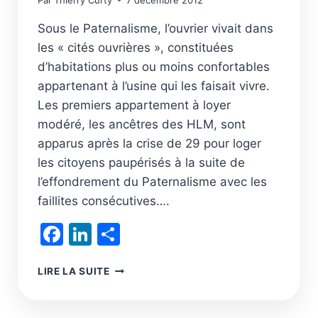
Par
Thierry Curty
7 décembre 2012
Sous le Paternalisme, l’ouvrier vivait dans
les « cités ouvrières », constituées
d’habitations plus ou moins confortables
appartenant à l’usine qui les faisait vivre.
Les premiers appartement à loyer
modéré, les ancêtres des HLM, sont
apparus après la crise de 29 pour loger
les citoyens paupérisés à la suite de
l’effondrement du Paternalisme avec les
faillites consécutives….
Facebook
LinkedIn
Partager
LA
LIRE LA SUITE
BLOCKCHAIN,
LIBÉRATRICE
DES