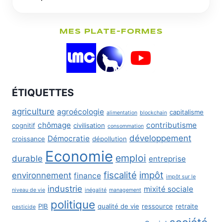
MES PLATE-FORMES
ÉTIQUETTES
agriculture
agroécologie
capitalisme
alimentation
blockchain
chômage
contributisme
cognitif
civilisation
consommation
développement
Démocratie
croissance
dépollution
Economie
emploi
durable
entreprise
fiscalité
impôt
environnement
finance
impôt sur le
industrie
mixité sociale
niveau de vie
inégalité
management
politique
PIB
qualité de vie
ressource
retraite
pesticide