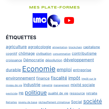
MES PLATE-FORMES
ÉTIQUETTES
agriculture
agroécologie
capitalisme
alimentation
blockchain
chômage
contributisme
cognitif
civilisation
consommation
développement
Démocratie
croissance
dépollution
Economie
emploi
durable
entreprise
fiscalité
impôt
environnement
finance
impôt sur le
industrie
mixité sociale
niveau de vie
inégalité
management
politique
PIB
qualité de vie
ressource
retraite
pesticide
société
Social
Retraites
revenu de base
réchauffement climatique