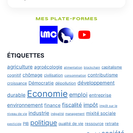
MES PLATE-FORMES
ÉTIQUETTES
agriculture
agroécologie
capitalisme
alimentation
blockchain
chômage
contributisme
cognitif
civilisation
consommation
développement
Démocratie
croissance
dépollution
Economie
emploi
durable
entreprise
fiscalité
impôt
environnement
finance
impôt sur le
industrie
mixité sociale
niveau de vie
inégalité
management
politique
PIB
qualité de vie
ressource
retraite
pesticide