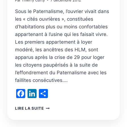
Par
Thierry Curty
7 décembre 2012
Sous le Paternalisme, l’ouvrier vivait dans
les « cités ouvrières », constituées
d’habitations plus ou moins confortables
appartenant à l’usine qui les faisait vivre.
Les premiers appartement à loyer
modéré, les ancêtres des HLM, sont
apparus après la crise de 29 pour loger
les citoyens paupérisés à la suite de
l’effondrement du Paternalisme avec les
faillites consécutives….
Facebook
LinkedIn
Partager
LA
LIRE LA SUITE
BLOCKCHAIN,
LIBÉRATRICE
DES