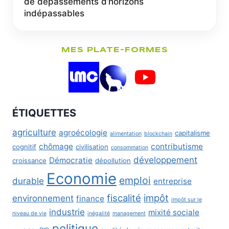
de dépassements d’horizons
indépassables
MES PLATE-FORMES
ÉTIQUETTES
agriculture
agroécologie
capitalisme
alimentation
blockchain
chômage
contributisme
cognitif
civilisation
consommation
développement
Démocratie
croissance
dépollution
Economie
emploi
durable
entreprise
fiscalité
impôt
environnement
finance
impôt sur le
industrie
mixité sociale
niveau de vie
inégalité
management
politique