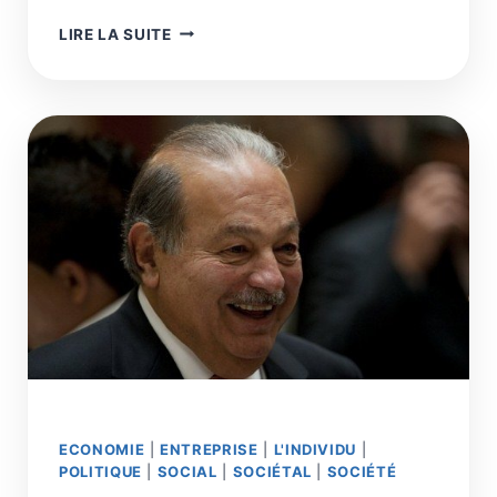
COMMENT
LIRE LA SUITE
LA
RETRAITE
À
55
ANS
POUR
TOUS
PEUT
SAUVER
LE
SYSTÈME
DE
RETRAITE
ET
RÉDUIRE
LE
CHÔMAGE
ECONOMIE
|
ENTREPRISE
|
L'INDIVIDU
|
POLITIQUE
|
SOCIAL
|
SOCIÉTAL
|
SOCIÉTÉ