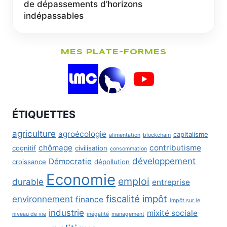
de dépassements d’horizons
indépassables
MES PLATE-FORMES
ÉTIQUETTES
agriculture
agroécologie
capitalisme
alimentation
blockchain
chômage
contributisme
cognitif
civilisation
consommation
développement
Démocratie
croissance
dépollution
Economie
emploi
durable
entreprise
fiscalité
impôt
environnement
finance
impôt sur le
industrie
mixité sociale
niveau de vie
inégalité
management