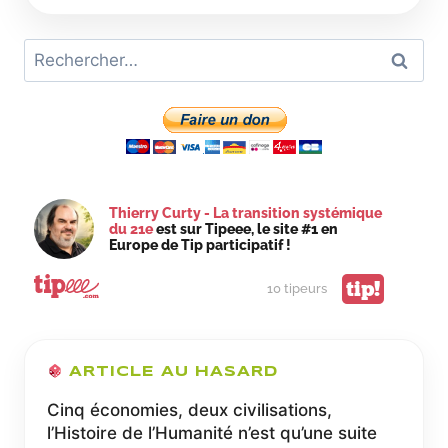
GARANTI
À
Rechercher :
TROIS
NIVEAUX
ÉQUITABLE
ET
PORTEUR
DE
DÉVELOPPEMENT
SOCIO-
Thierry Curty - La transition systémique
ÉCONOMIQUE
du 21e
est sur Tipeee, le site #1 en
Europe de Tip participatif !
tip!
10 tipeurs
ARTICLE AU HASARD
Cinq économies, deux civilisations,
l’Histoire de l’Humanité n’est qu’une suite