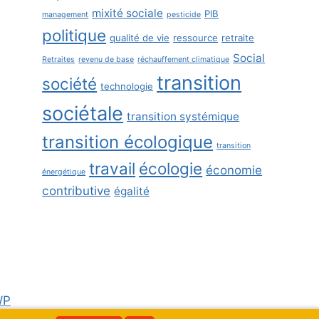
mixité sociale
PIB
management
pesticide
politique
qualité de vie
ressource
retraite
Social
Retraites
revenu de base
réchauffement climatique
transition
société
technologie
sociétale
transition systémique
transition écologique
transition
travail
écologie
économie
énergétique
contributive
égalité
WP