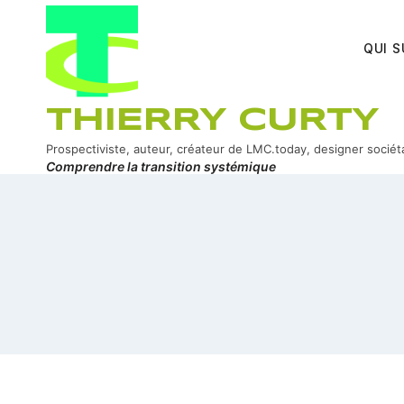
Aller
au
QUI S
contenu
THIERRY CURTY
Prospectiviste, auteur, créateur de LMC.today, designer sociét
Comprendre la transition systémique
ook
In
er