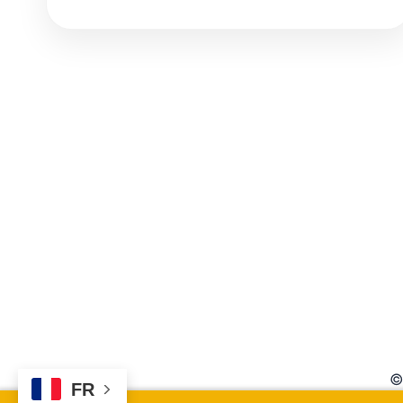
LA
FRAUDE
FISCALE,
DIMINUER
LA
PRESSION
FISCALE
ET
FAVORISER
LA
MIXITÉ
SOCIALE
©
FR