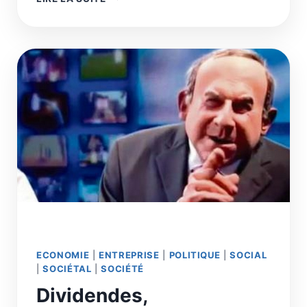
REVENU
GARANTI
À
TROIS
NIVEAUX
ÉQUITABLE
ET
PORTEUR
DE
DÉVELOPPEMENT
SOCIO-
ÉCONOMIQUE
ECONOMIE
|
ENTREPRISE
|
POLITIQUE
|
SOCIAL
|
SOCIÉTAL
|
SOCIÉTÉ
Dividendes,