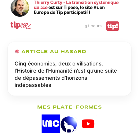
Thierry Curty - La transition systémique
LE
du 21e
est sur Tipeee, le site #1 en
MONDE
Europe de Tip participatif !
COMME
DES
tip!
9 tipeurs
NUÉES
DE
CRIQUETS
SAUVAGES
ARTICLE AU HASARD
Cinq économies, deux civilisations,
l’Histoire de l’Humanité n’est qu’une suite
de dépassements d’horizons
indépassables
MES PLATE-FORMES