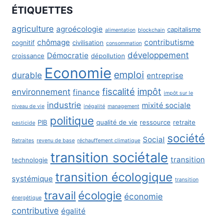
ÉTIQUETTES
agriculture
agroécologie
capitalisme
alimentation
blockchain
chômage
contributisme
cognitif
civilisation
consommation
développement
Démocratie
croissance
dépollution
Economie
emploi
durable
entreprise
fiscalité
impôt
environnement
finance
impôt sur le
industrie
mixité sociale
niveau de vie
inégalité
management
politique
PIB
qualité de vie
ressource
retraite
pesticide
société
Social
Retraites
revenu de base
réchauffement climatique
transition sociétale
transition
technologie
transition écologique
systémique
transition
travail
écologie
économie
énergétique
contributive
égalité