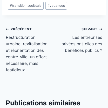
o
#
transition sociétale
#
vacances
k
Navigation
PRÉCÉDENT
SUIVANT
Restructuration
Les entreprises
de
urbaine, revitalisation
privées ont-elles des
l’article
et réorientation des
bénéfices publics ?
centre-ville, un effort
nécessaire, mais
fastidieux
Publications similaires