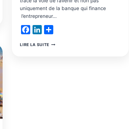
trace la voie de l’avenir et non pas
uniquement de la banque qui finance
l’entrepreneur…
Facebook
LinkedIn
Partager
DIVIDENDES,
LIRE LA SUITE
INVESTISSEMENTS,
GOUVERNANCE,
REDISTRIBUTION
DE
RICHESSE