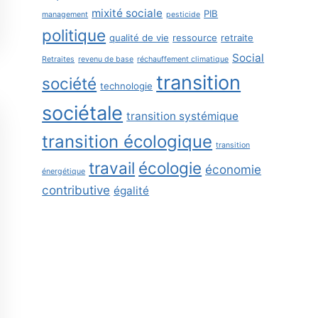
mixité sociale
PIB
management
pesticide
politique
qualité de vie
ressource
retraite
Social
Retraites
revenu de base
réchauffement climatique
transition
société
technologie
sociétale
transition systémique
transition écologique
transition
travail
écologie
économie
énergétique
contributive
égalité