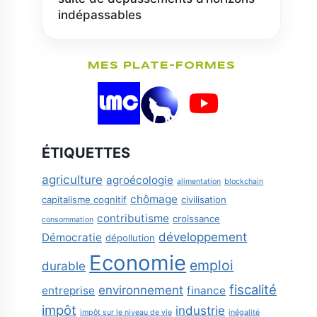
indépassables
MES PLATE-FORMES
ÉTIQUETTES
agriculture
agroécologie
alimentation
blockchain
chômage
capitalisme cognitif
civilisation
contributisme
croissance
consommation
développement
Démocratie
dépollution
Economie
emploi
durable
fiscalité
environnement
entreprise
finance
impôt
industrie
impôt sur le niveau de vie
inégalité