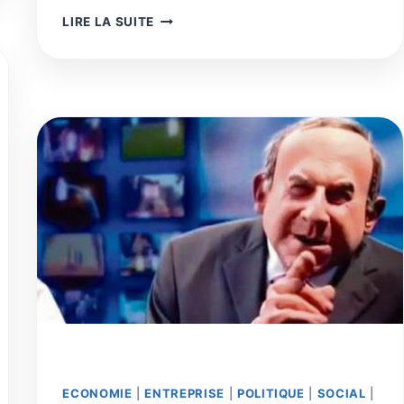
LA
LIRE LA SUITE
TRANSITION
SOCIÉTALE
DE
LA
FIN
DE
L’EMPLOI
:
LA
MEILLEURE
CHOSE
ARRIVÉE
À
L’HOMME
DEPUIS
L’INVENTION
DU
FEU
ECONOMIE
|
ENTREPRISE
|
POLITIQUE
|
SOCIAL
|