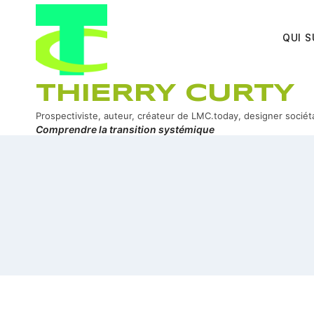
Aller
au
QUI S
contenu
THIERRY CURTY
Prospectiviste, auteur, créateur de LMC.today, designer sociét
Comprendre la transition systémique
ook
In
er