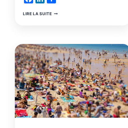
UN
LIRE LA SUITE
REVENU
GARANTI
À
TROIS
NIVEAUX
ÉQUITABLE
ET
PORTEUR
DE
DÉVELOPPEMENT
SOCIO-
ÉCONOMIQUE