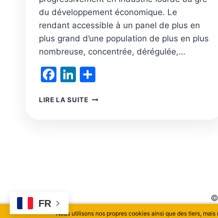
du développement économique. Le
rendant accessible à un panel de plus en
plus grand d’une population de plus en plus
nombreuse, concentrée, dérégulée,…
Facebook
LinkedIn
Partager
C’EST
LIRE LA SUITE
EN
RAISON
DE
SA
CONCENTRATION
QUE
LE
TOURISME
DE
©
MASSE
FR
RAVAGE
Nous utilisons nos propres cookies ainsi que des tiers, mais