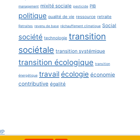
mixité sociale
PIB
management
pesticide
politique
qualité de vie
ressource
retraite
Social
Retraites
revenu de base
réchauffement climatique
transition
société
technologie
sociétale
transition systémique
transition écologique
transition
travail
écologie
économie
énergétique
contributive
égalité
WP