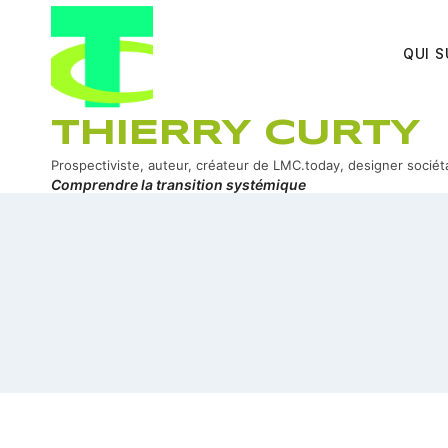
Aller
au
QUI S
contenu
THIERRY CURTY
Prospectiviste, auteur, créateur de LMC.today, designer sociét
Comprendre la transition systémique
ook
In
er