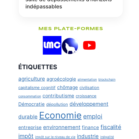
indépassables
MES PLATE-FORMES
ÉTIQUETTES
agriculture
agroécologie
alimentation
blockchain
chômage
capitalisme cognitif
civilisation
contributisme
croissance
consommation
développement
Démocratie
dépollution
Economie
emploi
durable
fiscalité
environnement
entreprise
finance
impôt
industrie
impôt sur le niveau de vie
inégalité