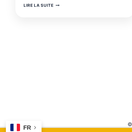
DE
LIRE LA SUITE
MEILLEURS
SOINS,DES
ÉCONOMIES
ET
UNE
INDUSTRIE
DE
POINTE
EN
MODERNISANT
L’HÔPITAL
©
FR