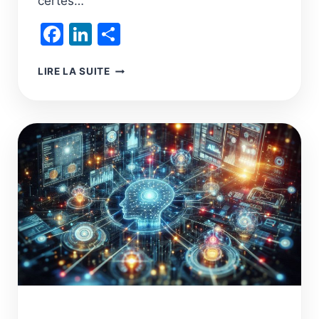
certes…
Facebook
LinkedIn
Partager
LA
LIRE LA SUITE
DÉCARBONATION
DU
TRANSPORT
AÉRIEN