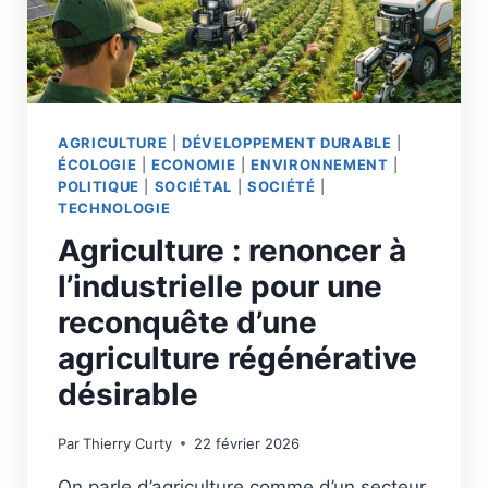
DE
PRÉCALCUL
AGRICULTURE
|
DÉVELOPPEMENT DURABLE
|
ÉCOLOGIE
|
ECONOMIE
|
ENVIRONNEMENT
|
POLITIQUE
|
SOCIÉTAL
|
SOCIÉTÉ
|
TECHNOLOGIE
Agriculture : renoncer à
l’industrielle pour une
reconquête d’une
agriculture régénérative
désirable
Par
Thierry Curty
22 février 2026
On parle d’agriculture comme d’un secteur