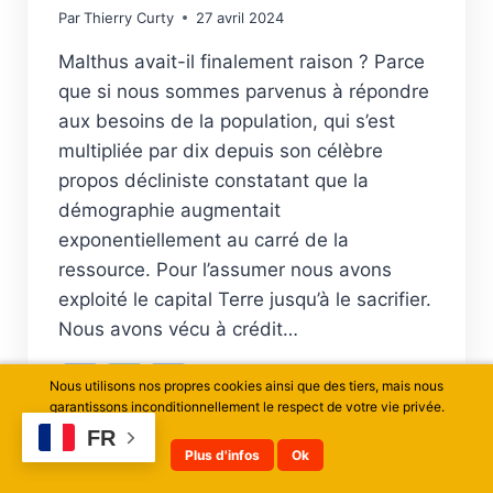
Par
Thierry Curty
27 avril 2024
Malthus avait-il finalement raison ? Parce
que si nous sommes parvenus à répondre
aux besoins de la population, qui s’est
multipliée par dix depuis son célèbre
propos décliniste constatant que la
démographie augmentait
exponentiellement au carré de la
ressource. Pour l’assumer nous avons
exploité le capital Terre jusqu’à le sacrifier.
Nous avons vécu à crédit…
Facebook
LinkedIn
Partager
Nous utilisons nos propres cookies ainsi que des tiers, mais nous
garantissons inconditionnellement le respect de votre vie privée.
DOULOUREUSE
FR
LIRE LA SUITE
Plus d'infos
Ok
TRANSITION