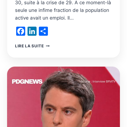
30, suite à la crise de 29. A ce moment-là
seule une infime fraction de la population
active avait un emploi. Il…
Facebook
LinkedIn
Partager
LA
LIRE LA SUITE
FIN
DU
TRAVAIL
:
NAISSANCE
DE
L’HUMAIN
CONTRIBUTIF