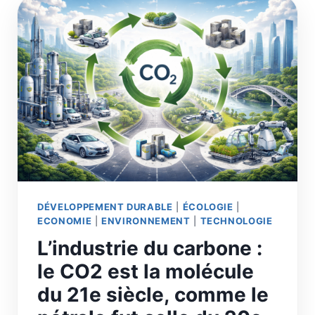
POUR
UNE
RECONQUÊTE
D’UNE
AGRICULTURE
RÉGÉNÉRATIVE
DÉSIRABLE
DÉVELOPPEMENT DURABLE
|
ÉCOLOGIE
|
ECONOMIE
|
ENVIRONNEMENT
|
TECHNOLOGIE
L’industrie du carbone :
le CO2 est la molécule
du 21e siècle, comme le