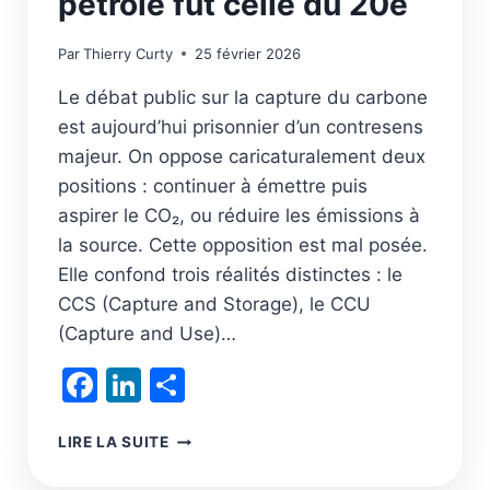
pétrole fut celle du 20e
Par
Thierry Curty
25 février 2026
Le débat public sur la capture du carbone
est aujourd’hui prisonnier d’un contresens
majeur. On oppose caricaturalement deux
positions : continuer à émettre puis
aspirer le CO₂, ou réduire les émissions à
la source. Cette opposition est mal posée.
Elle confond trois réalités distinctes : le
CCS (Capture and Storage), le CCU
(Capture and Use)…
Facebook
LinkedIn
Partager
L’INDUSTRIE
LIRE LA SUITE
DU
CARBONE