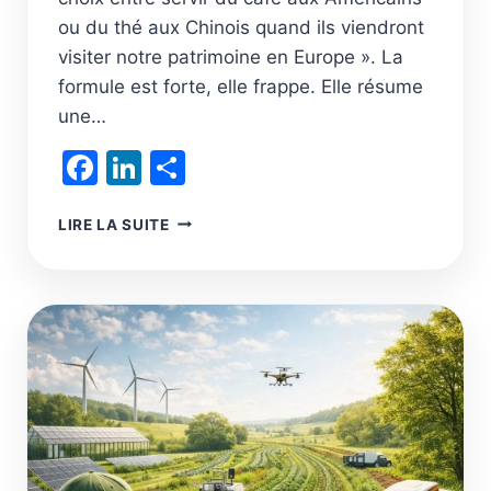
ou du thé aux Chinois quand ils viendront
visiter notre patrimoine en Europe ». La
formule est forte, elle frappe. Elle résume
une…
Facebook
LinkedIn
Partager
LA
LIRE LA SUITE
VALEUR
AJOUTÉE
INDUSTRIELLE
DU
21E
SIÈCLE
C’EST
LE
TOKEN
TRANSFORMÉ,
L’UNITÉ