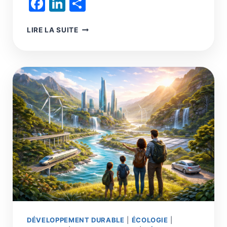
Facebook
LinkedIn
Partager
CINQ
LIRE LA SUITE
ÉCONOMIES,
DEUX
CIVILISATIONS,
L’HISTOIRE
DE
L’HUMANITÉ
N’EST
QU’UNE
SUITE
DE
DÉPASSEMENTS
D’HORIZONS
INDÉPASSABLES
DÉVELOPPEMENT DURABLE
|
ÉCOLOGIE
|