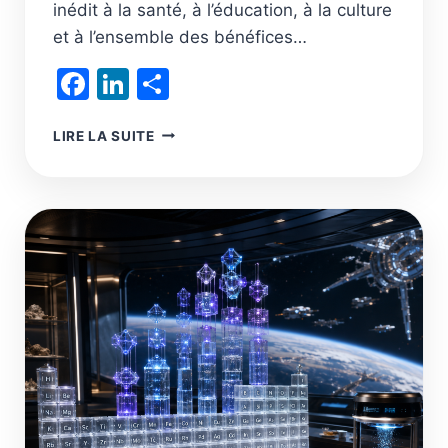
inédit à la santé, à l’éducation, à la culture
et à l’ensemble des bénéfices…
Facebook
LinkedIn
Partager
LA
LIRE LA SUITE
TRANSITION
SYSTÉMIQUE
VERS
UNE
PROSPÉRITÉ
ÉCOLOGIQUE
ET
LA
SORTIE
DU
20E
SIÈCLE