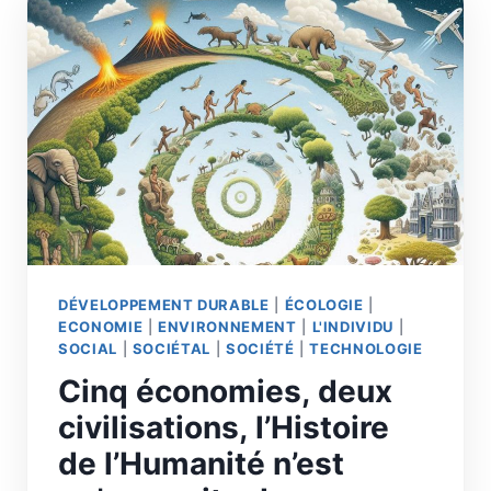
DÉVELOPPEMENT DURABLE
|
ÉCOLOGIE
|
ECONOMIE
|
ENVIRONNEMENT
|
L'INDIVIDU
|
SOCIAL
|
SOCIÉTAL
|
SOCIÉTÉ
|
TECHNOLOGIE
Cinq économies, deux
civilisations, l’Histoire
de l’Humanité n’est