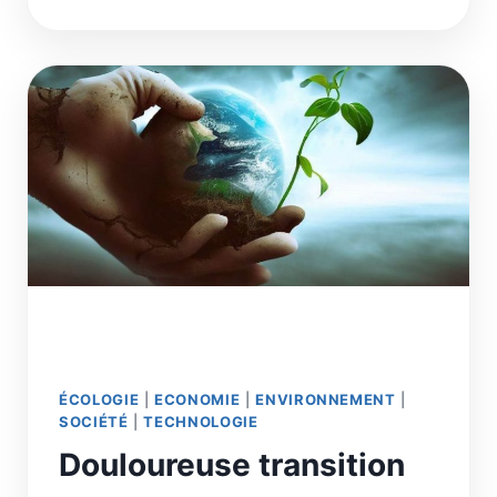
MEILLEURS
SOINS,DES
ÉCONOMIES
ET
UNE
INDUSTRIE
DE
POINTE
EN
MODERNISANT
L’HÔPITAL
ÉCOLOGIE
|
ECONOMIE
|
ENVIRONNEMENT
|
SOCIÉTÉ
|
TECHNOLOGIE
Douloureuse transition