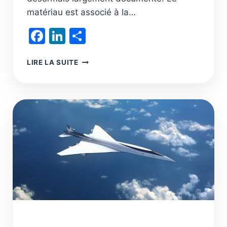
matériau est associé à la…
Facebook
LinkedIn
Partager
LE
LIRE LA SUITE
PLASTIQUE
C’EST
FANTASTIQUE,
C’EST
LE
MATÉRIAU
DE
LA
TRANSITION
ÉCOLOGIQUE