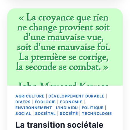
:
LE
CO2
EST
LA
MOLÉCULE
DU
21E
SIÈCLE,
COMME
LE
PÉTROLE
FUT
CELLE
DU
20E
AGRICULTURE
|
DÉVELOPPEMENT DURABLE
|
DIVERS
|
ÉCOLOGIE
|
ECONOMIE
|
ENVIRONNEMENT
|
L'INDIVIDU
|
POLITIQUE
|
SOCIAL
|
SOCIÉTAL
|
SOCIÉTÉ
|
TECHNOLOGIE
La transition sociétale