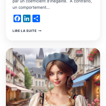
par un coefficient d’inégalité. A contrario,
un comportement…
Facebook
LinkedIn
Partager
LE
LIRE LA SUITE
DÉGRÈVEMENT
FISCAL
ÉCOLOGIQUE
FAVORABLE
AUX
ASSOCIATIONS