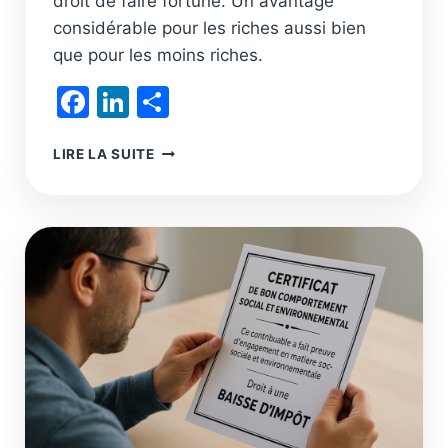
droit de faire fortune. Un avantage
considérable pour les riches aussi bien
que pour les moins riches.
Facebook
LinkedIn
Partager
LE
LIRE LA SUITE
COEFFICIENT
FISCAL
SUR
L’INÉGALITÉ