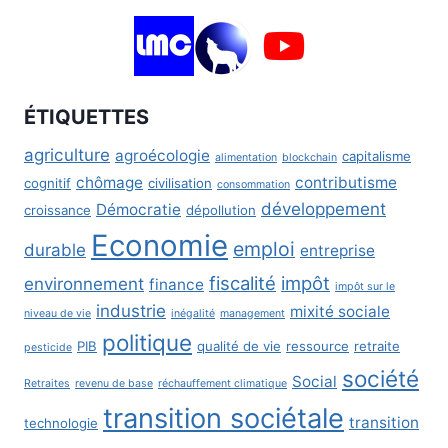
ÉTIQUETTES
agriculture
agroécologie
capitalisme
alimentation
blockchain
chômage
contributisme
cognitif
civilisation
consommation
développement
Démocratie
croissance
dépollution
Economie
emploi
durable
entreprise
fiscalité
impôt
environnement
finance
impôt sur le
industrie
mixité sociale
niveau de vie
inégalité
management
politique
PIB
qualité de vie
ressource
retraite
pesticide
société
Social
Retraites
revenu de base
réchauffement climatique
transition sociétale
transition
technologie