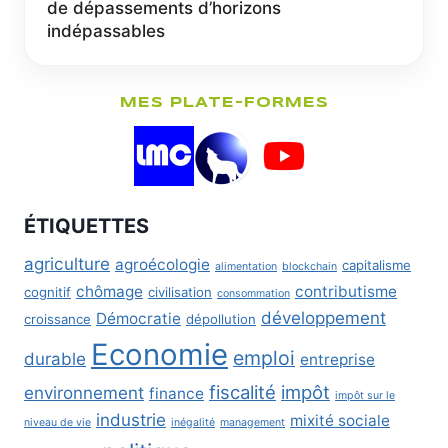
de dépassements d’horizons
indépassables
MES PLATE-FORMES
ÉTIQUETTES
agriculture
agroécologie
capitalisme
alimentation
blockchain
chômage
contributisme
cognitif
civilisation
consommation
développement
Démocratie
croissance
dépollution
Economie
emploi
durable
entreprise
fiscalité
impôt
environnement
finance
impôt sur le
industrie
mixité sociale
niveau de vie
inégalité
management