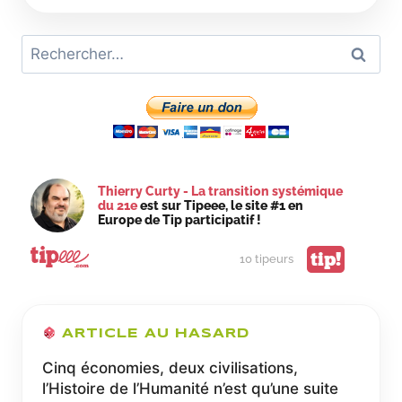
PROBLÈME
DES
Rechercher :
COÛTS
SOCIAUX
ISSUS
DE
L’ENTREPRISE
PAR
LA
SOURCE,
Thierry Curty - La transition systémique
DÉMOCRATIQUEMENT.
du 21e
est sur Tipeee, le site #1 en
Europe de Tip participatif !
tip!
10 tipeurs
ARTICLE AU HASARD
Cinq économies, deux civilisations,
l’Histoire de l’Humanité n’est qu’une suite