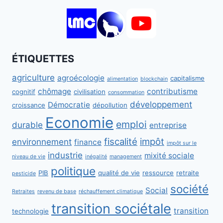
ÉTIQUETTES
agriculture
agroécologie
capitalisme
alimentation
blockchain
chômage
contributisme
cognitif
civilisation
consommation
développement
Démocratie
croissance
dépollution
Economie
emploi
durable
entreprise
fiscalité
impôt
environnement
finance
impôt sur le
industrie
mixité sociale
niveau de vie
inégalité
management
politique
PIB
qualité de vie
ressource
retraite
pesticide
société
Social
Retraites
revenu de base
réchauffement climatique
transition sociétale
transition
technologie