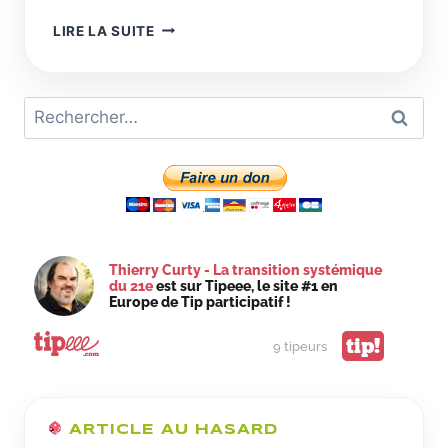
LE
LIRE LA SUITE
PLASTIQUE
C’EST
FANTASTIQUE,
Rechercher :
C’EST
LE
MATÉRIAU
DE
LA
TRANSITION
ÉCOLOGIQUE
Thierry Curty - La transition systémique
du 21e
est sur Tipeee, le site #1 en
Europe de Tip participatif !
tip!
9 tipeurs
ARTICLE AU HASARD