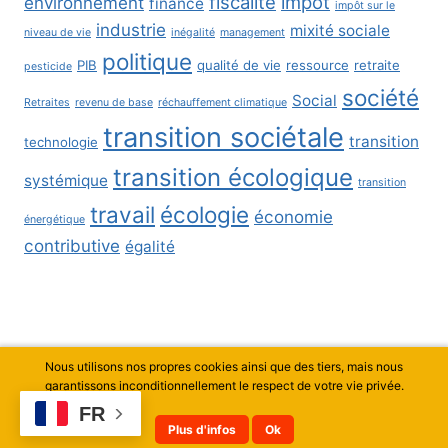
fiscalité
impôt
environnement
finance
impôt sur le
industrie
mixité sociale
niveau de vie
inégalité
management
politique
PIB
qualité de vie
ressource
retraite
pesticide
société
Social
Retraites
revenu de base
réchauffement climatique
transition sociétale
transition
technologie
transition écologique
systémique
transition
travail
écologie
économie
énergétique
contributive
égalité
Nous utilisons nos propres cookies ainsi que des tiers, mais nous
© 2026 Thierry Curty - Thème WordPress par
garantissons inconditionnellement le respect de votre vie privée.
Kadence WP
FR
Plus d'infos
Ok