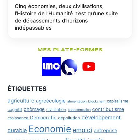
Cinq économies, deux civilisations,
l’Histoire de l’Humanité n’est qu’une suite
de dépassements d’horizons
indépassables
MES PLATE-FORMES
ÉTIQUETTES
agriculture
agroécologie
capitalisme
alimentation
blockchain
chômage
contributisme
cognitif
civilisation
consommation
développement
Démocratie
croissance
dépollution
Economie
emploi
durable
entreprise