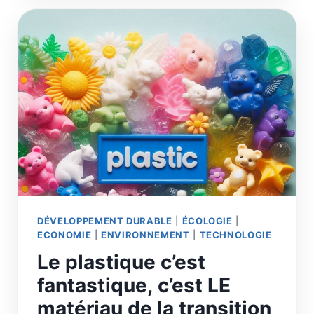
LE
CO2
EST
LA
MOLÉCULE
DU
21E
SIÈCLE,
COMME
LE
PÉTROLE
FUT
CELLE
DU
20E
DÉVELOPPEMENT DURABLE
|
ÉCOLOGIE
|
ECONOMIE
|
ENVIRONNEMENT
|
TECHNOLOGIE
Le plastique c’est
fantastique, c’est LE
matériau de la transition