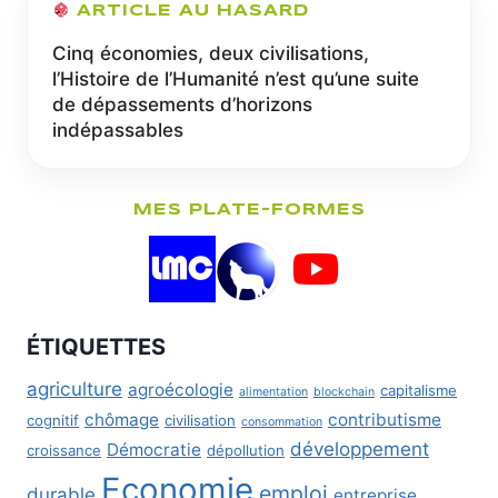
ARTICLE AU HASARD
Cinq économies, deux civilisations,
l’Histoire de l’Humanité n’est qu’une suite
de dépassements d’horizons
indépassables
MES PLATE-FORMES
ÉTIQUETTES
agriculture
agroécologie
capitalisme
alimentation
blockchain
chômage
contributisme
cognitif
civilisation
consommation
développement
Démocratie
croissance
dépollution
Economie
emploi
durable
entreprise