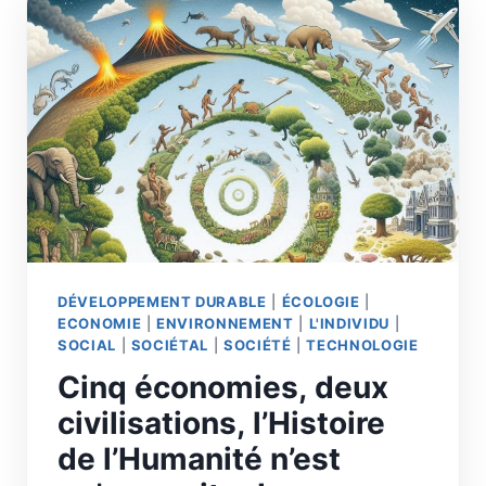
DÉVELOPPEMENT DURABLE
|
ÉCOLOGIE
|
ECONOMIE
|
ENVIRONNEMENT
|
L'INDIVIDU
|
SOCIAL
|
SOCIÉTAL
|
SOCIÉTÉ
|
TECHNOLOGIE
Cinq économies, deux
civilisations, l’Histoire
de l’Humanité n’est