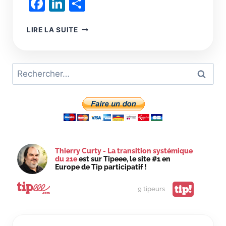
Facebook
LinkedIn
Partager
CINQ
LIRE LA SUITE
ÉCONOMIES,
DEUX
CIVILISATIONS,
Rechercher :
L’HISTOIRE
DE
L’HUMANITÉ
N’EST
QU’UNE
SUITE
DE
DÉPASSEMENTS
Thierry Curty - La transition systémique
D’HORIZONS
du 21e
est sur Tipeee, le site #1 en
INDÉPASSABLES
Europe de Tip participatif !
tip!
9 tipeurs