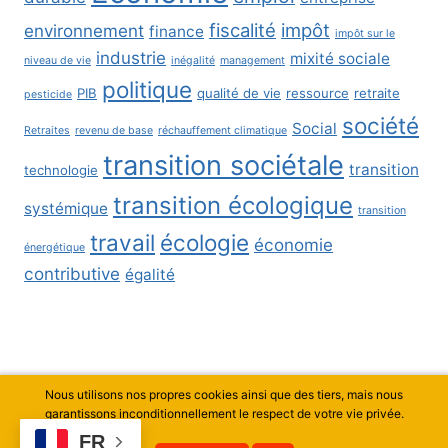
fiscalité
impôt
environnement
finance
impôt sur le
industrie
mixité sociale
niveau de vie
inégalité
management
politique
PIB
qualité de vie
ressource
retraite
pesticide
société
Social
Retraites
revenu de base
réchauffement climatique
transition sociétale
transition
technologie
transition écologique
systémique
transition
travail
écologie
économie
énergétique
contributive
égalité
Nous utilisons nos propres cookies ainsi que des tiers, mais nous
© 2026 Thierry Curty - Thème WordPress par
garantissons inconditionnellement le respect de votre vie privée.
Kadence WP
FR