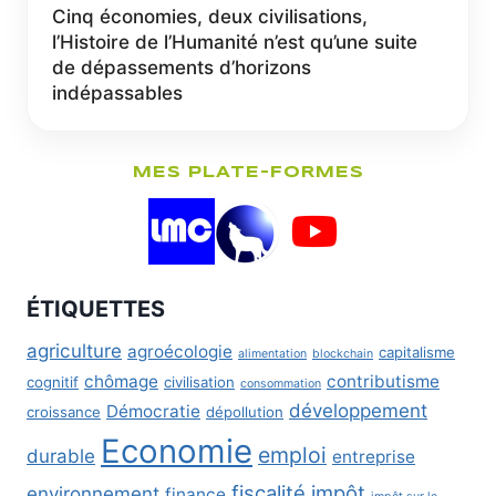
Cinq économies, deux civilisations,
l’Histoire de l’Humanité n’est qu’une suite
de dépassements d’horizons
indépassables
MES PLATE-FORMES
ÉTIQUETTES
agriculture
agroécologie
capitalisme
alimentation
blockchain
chômage
contributisme
cognitif
civilisation
consommation
développement
Démocratie
croissance
dépollution
Economie
emploi
durable
entreprise
fiscalité
impôt
environnement
finance