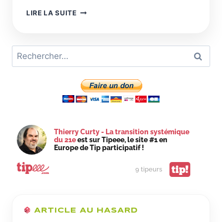
C’EST
LIRE LA SUITE
EN
RAISON
DE
Rechercher :
SA
CONCENTRATION
QUE
LE
TOURISME
DE
MASSE
RAVAGE
Thierry Curty - La transition systémique
LE
du 21e
est sur Tipeee, le site #1 en
MONDE
Europe de Tip participatif !
COMME
DES
tip!
9 tipeurs
NUÉES
DE
CRIQUETS
SAUVAGES
ARTICLE AU HASARD