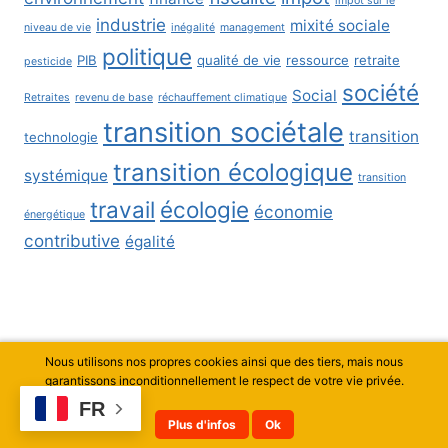
impôt sur le
industrie
mixité sociale
niveau de vie
inégalité
management
politique
PIB
qualité de vie
ressource
retraite
pesticide
société
Social
Retraites
revenu de base
réchauffement climatique
transition sociétale
transition
technologie
transition écologique
systémique
transition
travail
écologie
économie
énergétique
contributive
égalité
Nous utilisons nos propres cookies ainsi que des tiers, mais nous
© 2026 Thierry Curty - Thème WordPress par
garantissons inconditionnellement le respect de votre vie privée.
Kadence WP
FR
Plus d'infos
Ok