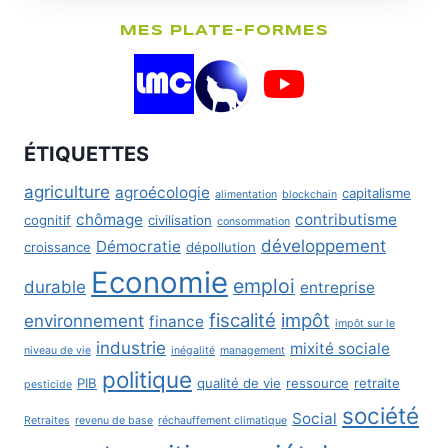
MES PLATE-FORMES
ÉTIQUETTES
agriculture
agroécologie
capitalisme
alimentation
blockchain
chômage
contributisme
cognitif
civilisation
consommation
développement
Démocratie
croissance
dépollution
Economie
emploi
durable
entreprise
fiscalité
impôt
environnement
finance
impôt sur le
industrie
mixité sociale
niveau de vie
inégalité
management
politique
PIB
qualité de vie
ressource
retraite
pesticide
société
Social
Retraites
revenu de base
réchauffement climatique