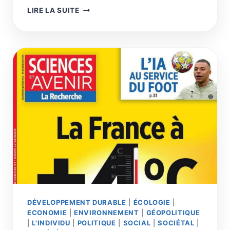
LA
LIRE LA SUITE
VALEUR
AJOUTÉE
INDUSTRIELLE
DU
21E
SIÈCLE
C’EST
LE
TOKEN
TRANSFORMÉ,
L’UNITÉ
DE
PRÉCALCUL
DÉVELOPPEMENT DURABLE
|
ÉCOLOGIE
|
ECONOMIE
|
ENVIRONNEMENT
|
GÉOPOLITIQUE
|
L'INDIVIDU
|
POLITIQUE
|
SOCIAL
|
SOCIÉTAL
|