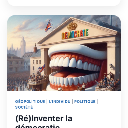
SYSTÉMIQUE
VERS
UNE
PROSPÉRITÉ
ÉCOLOGIQUE
ET
LA
SORTIE
DU
20E
SIÈCLE
GÉOPOLITIQUE
|
L'INDIVIDU
|
POLITIQUE
|
SOCIÉTÉ
(Ré)Inventer la
démocratie