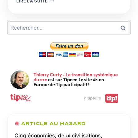
LIRE LA SUITE
L’ADAPTATION
À
+4°
Rechercher :
N’EST
PAS
POSSIBLE
Thierry Curty - La transition systémique
du 21e
est sur Tipeee, le site #1 en
Europe de Tip participatif !
tip!
9 tipeurs
ARTICLE AU HASARD
Cinq économies, deux civilisations,