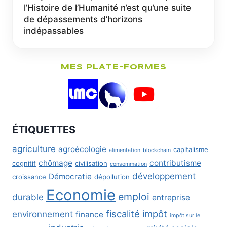
l’Histoire de l’Humanité n’est qu’une suite
de dépassements d’horizons
indépassables
MES PLATE-FORMES
ÉTIQUETTES
agriculture
agroécologie
capitalisme
alimentation
blockchain
chômage
contributisme
cognitif
civilisation
consommation
développement
Démocratie
croissance
dépollution
Economie
emploi
durable
entreprise
fiscalité
impôt
environnement
finance
impôt sur le