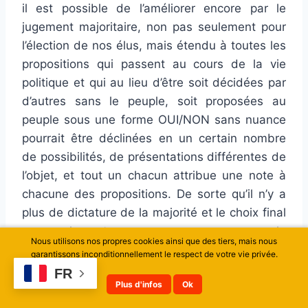
il est possible de l’améliorer encore par le
jugement majoritaire, non pas seulement pour
l’élection de nos élus, mais étendu à toutes les
propositions qui passent au cours de la vie
politique et qui au lieu d’être soit décidées par
d’autres sans le peuple, soit proposées au
peuple sous une forme OUI/NON sans nuance
pourrait être déclinées en un certain nombre
de possibilités, de présentations différentes de
l’objet, et tout un chacun attribue une note à
chacune des propositions. De sorte qu’il n’y a
plus de dictature de la majorité et le choix final
non seulement ne repose pas sur ce que la
Nous utilisons nos propres cookies ainsi que des tiers, mais nous
majorité accepte, mais sur ce que la majorité
garantissons inconditionnellement le respect de votre vie privée.
tolère en excluant ce que le plus grand nombre
FR
Plus d'infos
Ok
refuse.