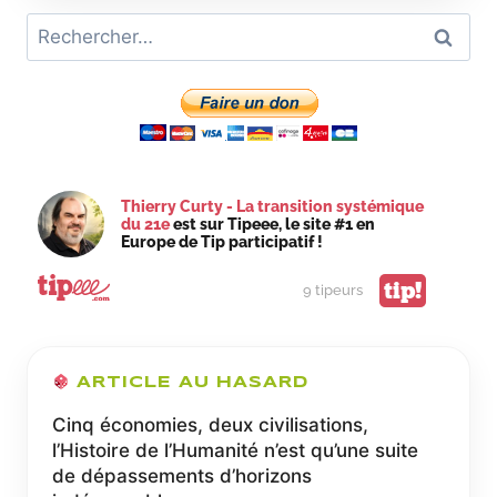
INDUSTRIELLE
Rechercher :
DU
21E
SIÈCLE
C’EST
LE
TOKEN
TRANSFORMÉ,
L’UNITÉ
Thierry Curty - La transition systémique
DE
du 21e
est sur Tipeee, le site #1 en
PRÉCALCUL
Europe de Tip participatif !
tip!
9 tipeurs
ARTICLE AU HASARD
Cinq économies, deux civilisations,
l’Histoire de l’Humanité n’est qu’une suite
de dépassements d’horizons