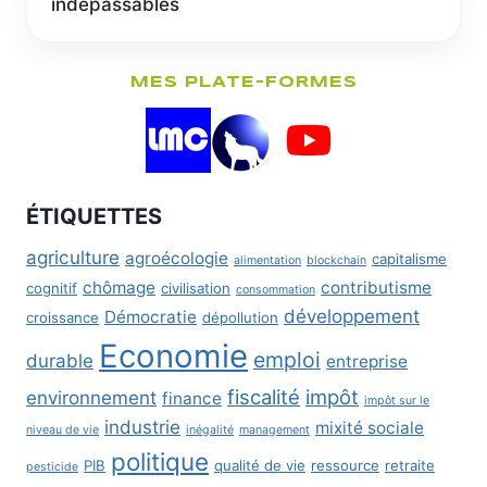
indépassables
MES PLATE-FORMES
ÉTIQUETTES
agriculture
agroécologie
capitalisme
alimentation
blockchain
chômage
contributisme
cognitif
civilisation
consommation
développement
Démocratie
croissance
dépollution
Economie
emploi
durable
entreprise
fiscalité
impôt
environnement
finance
impôt sur le
industrie
mixité sociale
niveau de vie
inégalité
management
politique
PIB
qualité de vie
ressource
retraite
pesticide