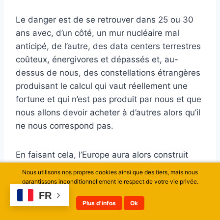
Le danger est de se retrouver dans 25 ou 30
ans avec, d’un côté, un mur nucléaire mal
anticipé, de l’autre, des data centers terrestres
coûteux, énergivores et dépassés et, au-
dessus de nous, des constellations étrangères
produisant le calcul qui vaut réellement une
fortune et qui n’est pas produit par nous et que
nous allons devoir acheter à d’autres alors qu’il
ne nous correspond pas.
En faisant cela, l’Europe aura alors construit
des silos, quand les autres auront construit le
Nous utilisons nos propres cookies ainsi que des tiers, mais nous
moulin.
garantissons inconditionnellement le respect de votre vie privée.
FR
Plus d'infos
Ok
La valeur européenne n’est pas