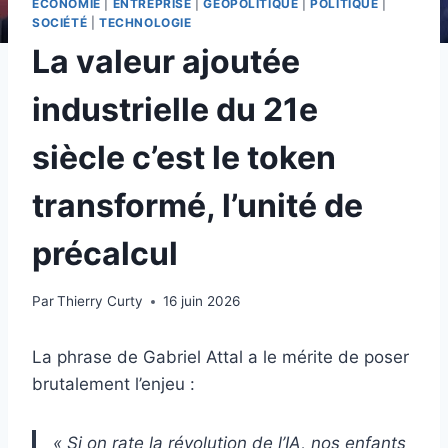
ECONOMIE
|
ENTREPRISE
|
GÉOPOLITIQUE
|
POLITIQUE
|
SOCIÉTÉ
|
TECHNOLOGIE
La valeur ajoutée
industrielle du 21e
siècle c’est le token
transformé, l’unité de
précalcul
Par
Thierry Curty
16 juin 2026
La phrase de Gabriel Attal a le mérite de poser
brutalement l’enjeu :
« Si on rate la révolution de l’IA, nos enfants