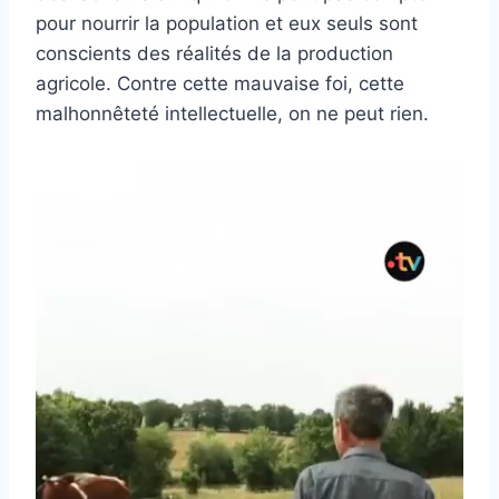
pour nourrir la population et eux seuls sont
conscients des réalités de la production
agricole. Contre cette mauvaise foi, cette
malhonnêteté intellectuelle, on ne peut rien.
L
e
c
t
e
u
r
v
i
d
é