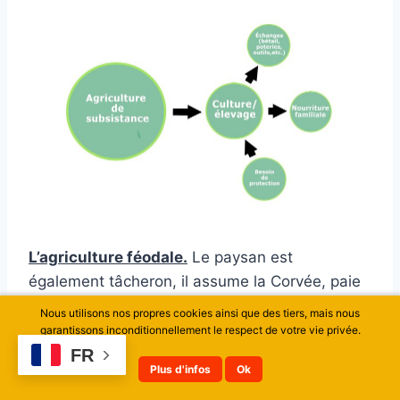
L’agriculture féodale.
Le paysan est
également tâcheron, il assume la Corvée, paie
la Dîme sur sa récolte et il a besoin de la
Nous utilisons nos propres cookies ainsi que des tiers, mais nous
protection du seigneur local, généralement
garantissons inconditionnellement le respect de votre vie privée.
propriétaire des terres. La société est déjà plus
FR
Plus d'infos
Ok
structurée, il existe une justice, un pouvoir