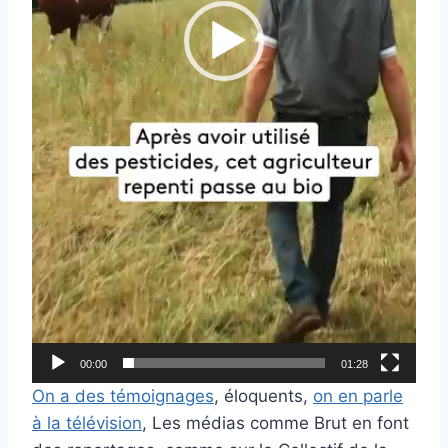
o
00:00
01:28
On a des témoignages
, éloquents,
on en parle
à la télévision
, Les médias comme Brut en font