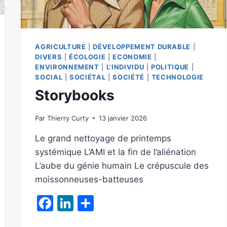
AGRICULTURE
|
DÉVELOPPEMENT DURABLE
|
DIVERS
|
ÉCOLOGIE
|
ECONOMIE
|
ENVIRONNEMENT
|
L'INDIVIDU
|
POLITIQUE
|
SOCIAL
|
SOCIÉTAL
|
SOCIÉTÉ
|
TECHNOLOGIE
Storybooks
Par
Thierry Curty
13 janvier 2026
Le grand nettoyage de printemps
systémique L’AMI et la fin de l’aliénation
L’aube du génie humain Le crépuscule des
moissonneuses-batteuses
Facebook
LinkedIn
Partager