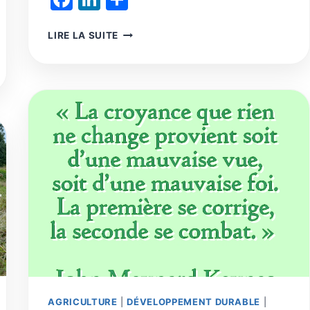
REPENSER
LIRE LA SUITE
LA
MONDIALISATION
AGRICOLE
:
DE
LA
SÉCURITÉ
ALIMENTAIRE
À
LA
RÉGÉNÉRATION
DES
TERRITOIRES
AGRICULTURE
|
DÉVELOPPEMENT DURABLE
|