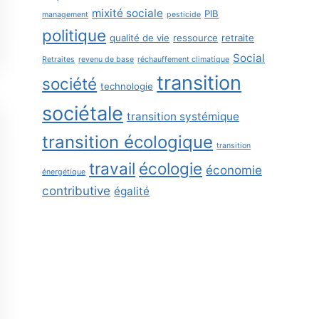
mixité sociale
PIB
management
pesticide
politique
qualité de vie
ressource
retraite
Social
Retraites
revenu de base
réchauffement climatique
transition
société
technologie
sociétale
transition systémique
transition écologique
transition
travail
écologie
économie
énergétique
contributive
égalité