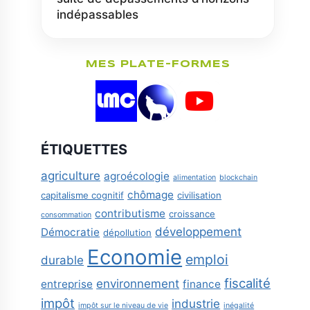
indépassables
MES PLATE-FORMES
ÉTIQUETTES
agriculture
agroécologie
alimentation
blockchain
chômage
capitalisme cognitif
civilisation
contributisme
croissance
consommation
développement
Démocratie
dépollution
Economie
emploi
durable
fiscalité
environnement
entreprise
finance
impôt
industrie
impôt sur le niveau de vie
inégalité