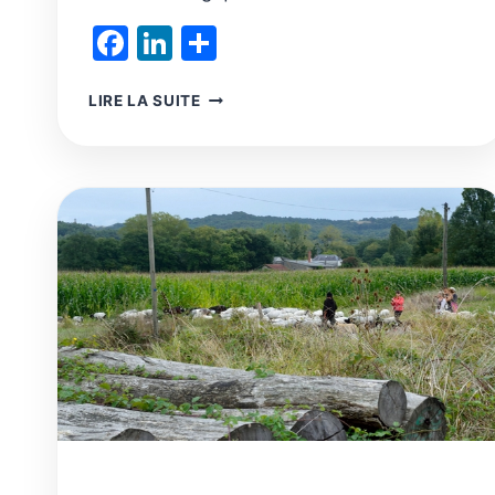
Facebook
LinkedIn
Partager
AGRICULTURE
LIRE LA SUITE
:
RENONCER
À
L’INDUSTRIELLE
POUR
UNE
RECONQUÊTE
D’UNE
AGRICULTURE
RÉGÉNÉRATIVE
DÉSIRABLE