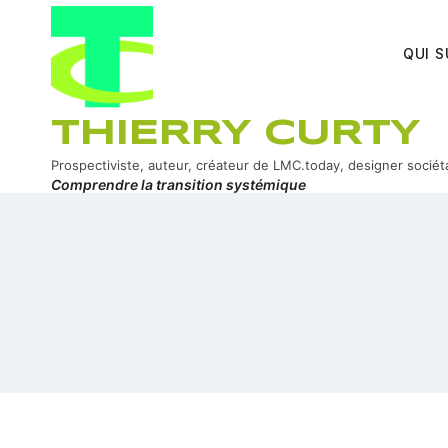
Aller
au
QUI S
contenu
THIERRY CURTY
Prospectiviste, auteur, créateur de LMC.today, designer sociét
Comprendre la transition systémique
ook
In
er