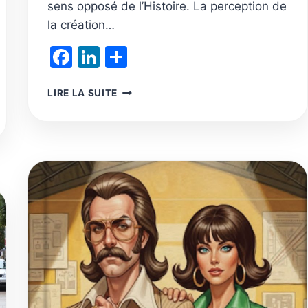
sens opposé de l’Histoire. La perception de
la création…
Facebook
LinkedIn
Partager
LA
LIRE LA SUITE
TRANSITION
SOCIÉTALE
EST
INÉLUCTABLE
SOUHAITABLE
ET
NÉCESSAIRE