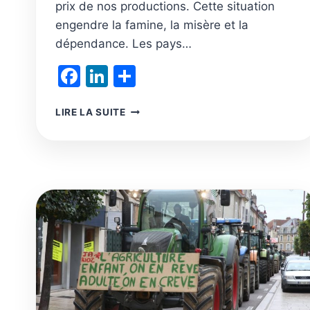
prix de nos productions. Cette situation
engendre la famine, la misère et la
dépendance. Les pays…
Facebook
LinkedIn
Partager
SOUTENIR
LIRE LA SUITE
LES
AGRICULTEURS
ET
FAVORISER
LE
DÉVELOPPEMENT
DE
L’AGROBIOLOGIE