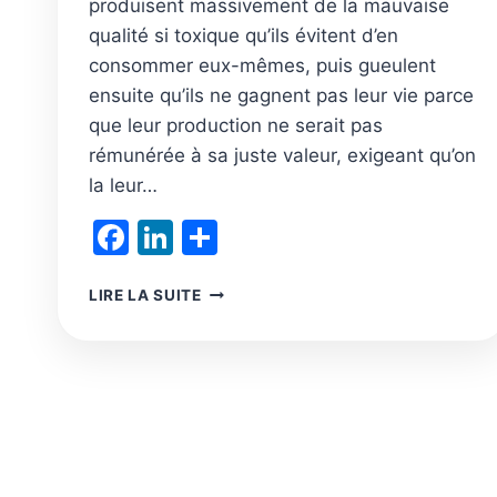
produisent massivement de la mauvaise
qualité si toxique qu’ils évitent d’en
consommer eux-mêmes, puis gueulent
ensuite qu’ils ne gagnent pas leur vie parce
que leur production ne serait pas
rémunérée à sa juste valeur, exigeant qu’on
la leur…
Facebook
LinkedIn
Partager
RÉSISTER
LIRE LA SUITE
À
LA
PRESSION
DU
LOBBY
AGROALIMENTAIRE
POUR
FAIRE