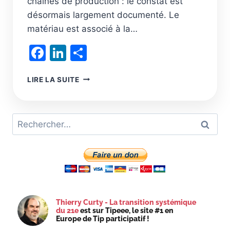
chaînes de production : le constat est
désormais largement documenté. Le
matériau est associé à la…
Facebook
LinkedIn
Partager
LE
LIRE LA SUITE
PLASTIQUE
C’EST
FANTASTIQUE,
Rechercher :
C’EST
LE
MATÉRIAU
DE
LA
TRANSITION
ÉCOLOGIQUE
Thierry Curty - La transition systémique
du 21e
est sur Tipeee, le site #1 en
Europe de Tip participatif !