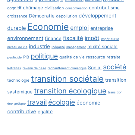
alimentation
blockchain
chômage
contributisme
cognitif
civilisation
consommation
développement
Démocratie
croissance
dépollution
Economie
emploi
durable
entreprise
fiscalité
impôt
environnement
finance
impôt sur le
industrie
mixité sociale
niveau de vie
inégalité
management
politique
PIB
qualité de vie
ressource
retraite
pesticide
société
Social
Retraites
revenu de base
réchauffement climatique
transition sociétale
transition
technologie
transition écologique
systémique
transition
travail
écologie
économie
énergétique
contributive
égalité