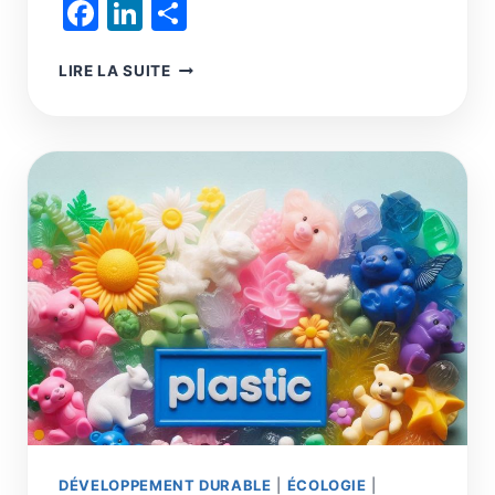
Facebook
LinkedIn
Partager
LA
LIRE LA SUITE
RELOCALISATION
INDUSTRIELLE,
PAS
UNE
FAUSSE
BONNE
IDÉE,
MAIS
UNE
VRAIE
MAUVAISE
IDÉE
DÉVELOPPEMENT DURABLE
|
ÉCOLOGIE
|