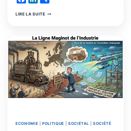
L’INDUSTRIE
LIRE LA SUITE
DU
CARBONE
:
LE
CO2
EST
LA
MOLÉCULE
DU
21E
SIÈCLE,
COMME
LE
PÉTROLE
FUT
CELLE
DU
20E
ECONOMIE
|
POLITIQUE
|
SOCIÉTAL
|
SOCIÉTÉ