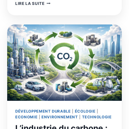
COMPRENDRE
LIRE LA SUITE
LE
SIMULATEUR
DE
TRANSITION
SOCIÉTALE
DÉVELOPPEMENT DURABLE
|
ÉCOLOGIE
|
ECONOMIE
|
ENVIRONNEMENT
|
TECHNOLOGIE
L’industrie du carbone :