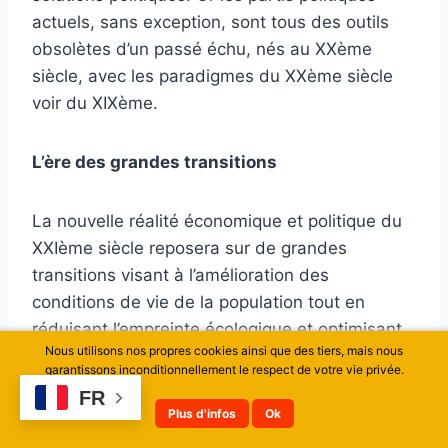
actuels, sans exception, sont tous des outils
obsolètes d’un passé échu, nés au XXème
siècle, avec les paradigmes du XXème siècle
voir du XIXème.
L’ère des grandes transitions
La nouvelle réalité économique et politique du
XXIème siècle reposera sur de grandes
transitions visant à l’amélioration des
conditions de vie de la population tout en
réduisant l’empreinte écologique et optimisant
Nous utilisons nos propres cookies ainsi que des tiers, mais nous
la ressource. Une transition agrobiologique, qui
garantissons inconditionnellement le respect de votre vie privée.
doit nous permettre de nous passer de
FR
pesticides pour décontaminer notre
Plus d'infos
Ok
environnement pollué par des décennies de