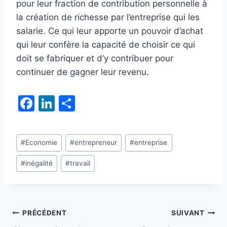
pour leur fraction de contribution personnelle à
la création de richesse par l’entreprise qui les
salarie. Ce qui leur apporte un pouvoir d’achat
qui leur confère la capacité de choisir ce qui
doit se fabriquer et d’y contribuer pour
continuer de gagner leur revenu.
F
Li
P
a
n
ar
c
k
ta
Étiquettes
#
Economie
#
entrepreneur
#
entreprise
e
e
g
de
b
dI
er
#
inégalité
#
travail
la
publication :
o
n
o
k
Navigation
PRÉCÉDENT
SUIVANT