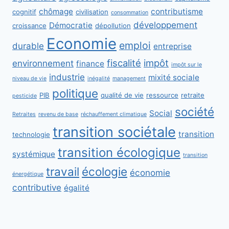
chômage
contributisme
cognitif
civilisation
consommation
développement
Démocratie
croissance
dépollution
Economie
emploi
durable
entreprise
fiscalité
impôt
environnement
finance
impôt sur le
industrie
mixité sociale
niveau de vie
inégalité
management
politique
PIB
qualité de vie
ressource
retraite
pesticide
société
Social
Retraites
revenu de base
réchauffement climatique
transition sociétale
transition
technologie
transition écologique
systémique
transition
travail
écologie
économie
énergétique
contributive
égalité