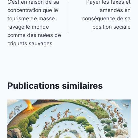
C’est en raison de sa
Payer les taxes et
de
concentration que le
amendes en
l’article
tourisme de masse
conséquence de sa
ravage le monde
position sociale
comme des nuées de
criquets sauvages
Publications similaires