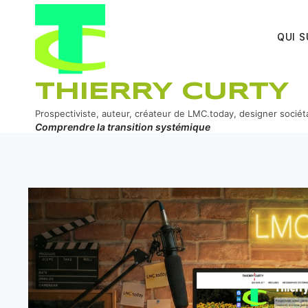
Aller
au
QUI S
contenu
THIERRY CURTY
Prospectiviste, auteur, créateur de LMC.today, designer sociét
Comprendre la transition systémique
ook
In
er