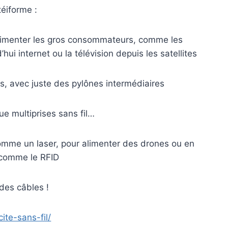
téiforme :
alimenter les gros consommateurs, comme les
ui internet ou la télévision depuis les satellites
es, avec juste des pylônes intermédiaires
ue multiprises sans fil…
omme un laser, pour alimenter des drones ou en
 comme le RFID
des câbles !
ite-sans-fil/