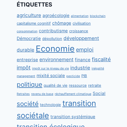
ÉTIQUETTES
agriculture
agroécologie
alimentation
blockchain
chômage
capitalisme cognitif
civilisation
contributisme
croissance
consommation
développement
Démocratie
dépollution
Economie
emploi
durable
fiscalité
environnement
entreprise
finance
impôt
industrie
impôt sur le niveau de vie
inégalité
mixité sociale
PIB
management
pesticide
politique
qualité de vie
ressource
retraite
Social
Retraites
revenu de base
réchauffement climatique
transition
société
technologie
sociétale
transition systémique
transition écologique