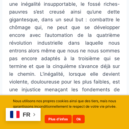
une inégalité insupportable, le fossé riches-
pauvres s’est creusé ainsi qu’une dette
gigantesque, dans un seul but : combattre le
chômage qui, ne peut que se développer
encore avec l’automation de la quatrième
révolution industrielle dans laquelle nous
entrons alors même que nous ne nous sommes
pas encore adaptés à la troisième qui se
termine et que la cinquième s’avance déjà sur
le chemin. L’inégalité, lorsque elle devient
violente, douloureuse pour les plus faibles, est
une injustice menaçant les fondements de
notre société. Il est donc crucial de réduire
Nous utilisons nos propres cookies ainsi que des tiers, mais nous
l’inégalité, pour que les plus faibles fassent
garantissons inconditionnellement le respect de votre vie privée.
enfin partie intégrante de la société et des
FR
Plus d'infos
Ok
solutions d’avenir et puissent apporter leur
contribution à l’économie. L’Etat doit être fort,