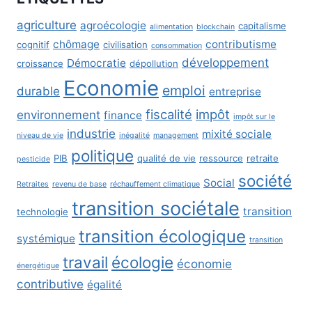
agriculture
agroécologie
capitalisme
alimentation
blockchain
chômage
contributisme
cognitif
civilisation
consommation
développement
Démocratie
croissance
dépollution
Economie
emploi
durable
entreprise
fiscalité
impôt
environnement
finance
impôt sur le
industrie
mixité sociale
niveau de vie
inégalité
management
politique
PIB
qualité de vie
ressource
retraite
pesticide
société
Social
Retraites
revenu de base
réchauffement climatique
transition sociétale
transition
technologie
transition écologique
systémique
transition
travail
écologie
économie
énergétique
contributive
égalité