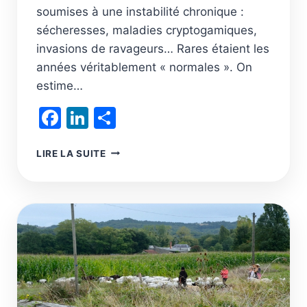
soumises à une instabilité chronique :
sécheresses, maladies cryptogamiques,
invasions de ravageurs… Rares étaient les
années véritablement « normales ». On
estime…
Facebook
LinkedIn
Partager
REPENSER
LIRE LA SUITE
LA
MONDIALISATION
AGRICOLE
:
DE
LA
SÉCURITÉ
ALIMENTAIRE
À
LA