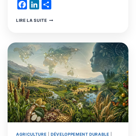
Facebook
LinkedIn
Partager
AGRICULTURE
LIRE LA SUITE
:
RENONCER
À
L’INDUSTRIELLE
POUR
UNE
RECONQUÊTE
D’UNE
AGRICULTURE
RÉGÉNÉRATIVE
DÉSIRABLE
AGRICULTURE
|
DÉVELOPPEMENT DURABLE
|