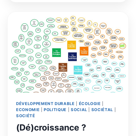
RAISON
DE
SA
CONCENTRATION
QUE
LE
TOURISME
DE
MASSE
RAVAGE
LE
MONDE
COMME
DES
NUÉES
DE
CRIQUETS
DÉVELOPPEMENT DURABLE
|
ÉCOLOGIE
|
SAUVAGES
ECONOMIE
|
POLITIQUE
|
SOCIAL
|
SOCIÉTAL
|
SOCIÉTÉ
(Dé)croissance ?