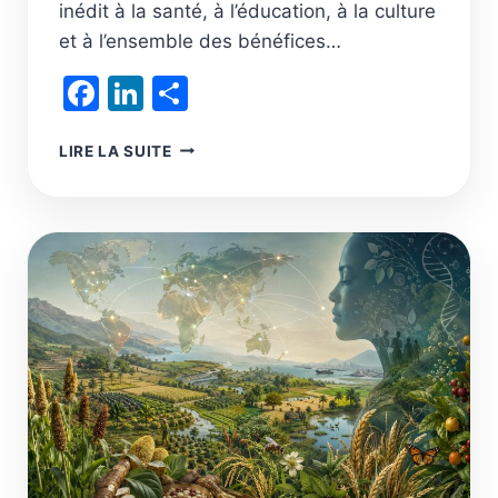
inédit à la santé, à l’éducation, à la culture
et à l’ensemble des bénéfices…
Facebook
LinkedIn
Partager
LA
LIRE LA SUITE
TRANSITION
SYSTÉMIQUE
VERS
UNE
PROSPÉRITÉ
ÉCOLOGIQUE
ET
LA
SORTIE
DU
20E
SIÈCLE