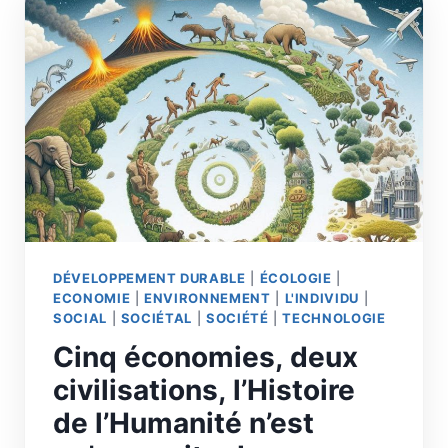
DÉVELOPPEMENT DURABLE
|
ÉCOLOGIE
|
ECONOMIE
|
ENVIRONNEMENT
|
L'INDIVIDU
|
SOCIAL
|
SOCIÉTAL
|
SOCIÉTÉ
|
TECHNOLOGIE
Cinq économies, deux
civilisations, l’Histoire
de l’Humanité n’est