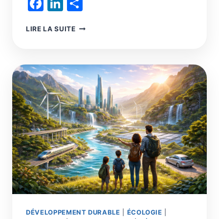
Facebook
LinkedIn
Partager
CINQ
LIRE LA SUITE
ÉCONOMIES,
DEUX
CIVILISATIONS,
L’HISTOIRE
DE
L’HUMANITÉ
N’EST
QU’UNE
SUITE
DE
DÉPASSEMENTS
D’HORIZONS
INDÉPASSABLES
DÉVELOPPEMENT DURABLE
|
ÉCOLOGIE
|