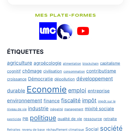
MES PLATE-FORMES
ÉTIQUETTES
agriculture
agroécologie
capitalisme
alimentation
blockchain
chômage
contributisme
cognitif
civilisation
consommation
développement
Démocratie
croissance
dépollution
Economie
emploi
durable
entreprise
fiscalité
impôt
environnement
finance
impôt sur le
industrie
mixité sociale
niveau de vie
inégalité
management
politique
PIB
qualité de vie
ressource
retraite
pesticide
société
Social
Retraites
revenu de base
réchauffement climatique