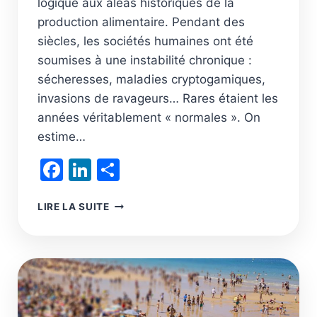
logique aux aléas historiques de la
production alimentaire. Pendant des
siècles, les sociétés humaines ont été
soumises à une instabilité chronique :
sécheresses, maladies cryptogamiques,
invasions de ravageurs… Rares étaient les
années véritablement « normales ». On
estime…
Facebook
LinkedIn
Partager
REPENSER
LIRE LA SUITE
LA
MONDIALISATION
AGRICOLE
:
DE
LA
SÉCURITÉ