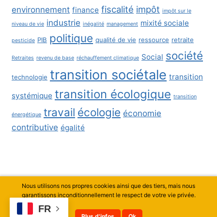
fiscalité
impôt
environnement
finance
impôt sur le
industrie
mixité sociale
niveau de vie
inégalité
management
politique
PIB
qualité de vie
ressource
retraite
pesticide
société
Social
Retraites
revenu de base
réchauffement climatique
transition sociétale
transition
technologie
transition écologique
systémique
transition
travail
écologie
économie
énergétique
contributive
égalité
Nous utilisons nos propres cookies ainsi que des tiers, mais nous
© 2026 Thierry Curty - Thème WordPress par
garantissons inconditionnellement le respect de votre vie privée.
Kadence WP
FR
Plus d'infos
Ok