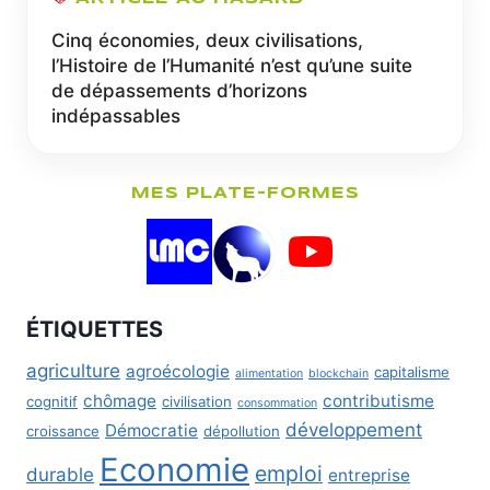
Cinq économies, deux civilisations,
l’Histoire de l’Humanité n’est qu’une suite
de dépassements d’horizons
indépassables
MES PLATE-FORMES
ÉTIQUETTES
agriculture
agroécologie
capitalisme
alimentation
blockchain
chômage
contributisme
cognitif
civilisation
consommation
développement
Démocratie
croissance
dépollution
Economie
emploi
durable
entreprise