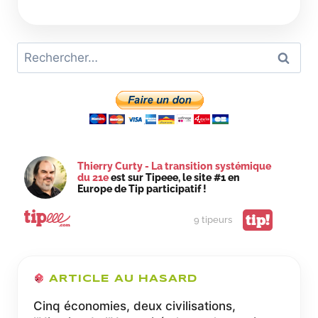
PLASTIQUE
C’EST
FANTASTIQUE,
Rechercher :
C’EST
LE
MATÉRIAU
DE
LA
TRANSITION
ÉCOLOGIQUE
Thierry Curty - La transition systémique
du 21e
est sur Tipeee, le site #1 en
Europe de Tip participatif !
tip!
9 tipeurs
ARTICLE AU HASARD
Cinq économies, deux civilisations,