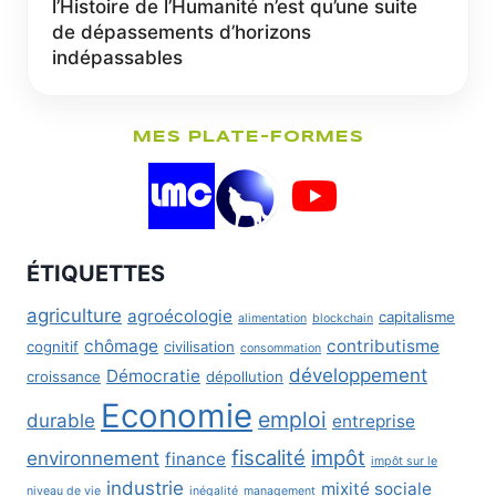
l’Histoire de l’Humanité n’est qu’une suite
de dépassements d’horizons
indépassables
MES PLATE-FORMES
ÉTIQUETTES
agriculture
agroécologie
capitalisme
alimentation
blockchain
chômage
contributisme
cognitif
civilisation
consommation
développement
Démocratie
croissance
dépollution
Economie
emploi
durable
entreprise
fiscalité
impôt
environnement
finance
impôt sur le
industrie
mixité sociale
niveau de vie
inégalité
management