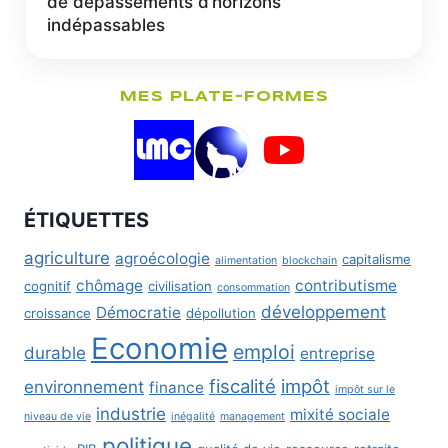
de dépassements d’horizons
indépassables
MES PLATE-FORMES
ÉTIQUETTES
agriculture
agroécologie
capitalisme
alimentation
blockchain
chômage
contributisme
cognitif
civilisation
consommation
développement
Démocratie
croissance
dépollution
Economie
emploi
durable
entreprise
fiscalité
impôt
environnement
finance
impôt sur le
industrie
mixité sociale
niveau de vie
inégalité
management
politique