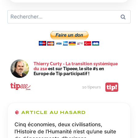
SOINS,DES
ÉCONOMIES
Rechercher :
ET
UNE
INDUSTRIE
DE
POINTE
EN
MODERNISANT
L’HÔPITAL
Thierry Curty - La transition systémique
du 21e
est sur Tipeee, le site #1 en
Europe de Tip participatif !
tip!
10 tipeurs
ARTICLE AU HASARD
Cinq économies, deux civilisations,
l’Histoire de l’Humanité n’est qu’une suite