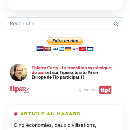
PLASTIQUE
C’EST
FANTASTIQUE,
Rechercher :
C’EST
LE
MATÉRIAU
DE
LA
TRANSITION
ÉCOLOGIQUE
Thierry Curty - La transition systémique
du 21e
est sur Tipeee, le site #1 en
Europe de Tip participatif !
tip!
9 tipeurs
ARTICLE AU HASARD
Cinq économies, deux civilisations,