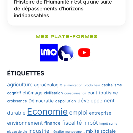
l’Histoire de l’Humanité n’est qu’une suite
de dépassements d’horizons
indépassables
MES PLATE-FORMES
ÉTIQUETTES
agriculture
agroécologie
capitalisme
alimentation
blockchain
chômage
contributisme
cognitif
civilisation
consommation
développement
Démocratie
croissance
dépollution
Economie
emploi
durable
entreprise
fiscalité
impôt
environnement
finance
impôt sur le
industrie
mixité sociale
niveau de vie
inégalité
management