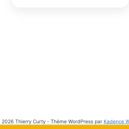
NÉGATIF
EN
SOLUTION
AU
REVENU
DE
BASE
 2026 Thierry Curty - Thème WordPress par
Kadence 