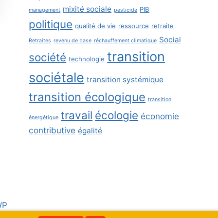
mixité sociale
PIB
management
pesticide
politique
qualité de vie
ressource
retraite
Social
Retraites
revenu de base
réchauffement climatique
transition
société
technologie
sociétale
transition systémique
transition écologique
transition
travail
écologie
économie
énergétique
contributive
égalité
WP