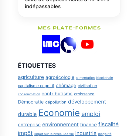
indépassables
MES PLATE-FORMES
ÉTIQUETTES
agriculture
agroécologie
alimentation
blockchain
chômage
capitalisme cognitif
civilisation
contributisme
croissance
consommation
développement
Démocratie
dépollution
Economie
emploi
durable
fiscalité
environnement
entreprise
finance
impôt
industrie
impôt sur le niveau de vie
inégalité