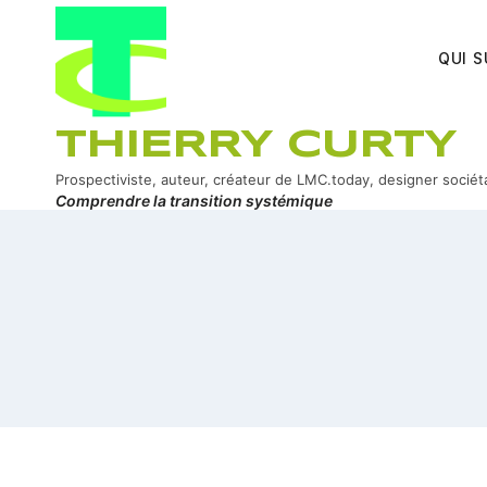
Aller
au
QUI S
contenu
THIERRY CURTY
Prospectiviste, auteur, créateur de LMC.today, designer sociét
Comprendre la transition systémique
ook
In
er