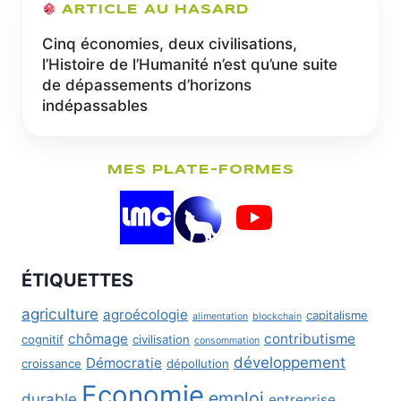
ARTICLE AU HASARD
Cinq économies, deux civilisations,
l’Histoire de l’Humanité n’est qu’une suite
de dépassements d’horizons
indépassables
MES PLATE-FORMES
ÉTIQUETTES
agriculture
agroécologie
capitalisme
alimentation
blockchain
chômage
contributisme
cognitif
civilisation
consommation
développement
Démocratie
croissance
dépollution
Economie
emploi
durable
entreprise