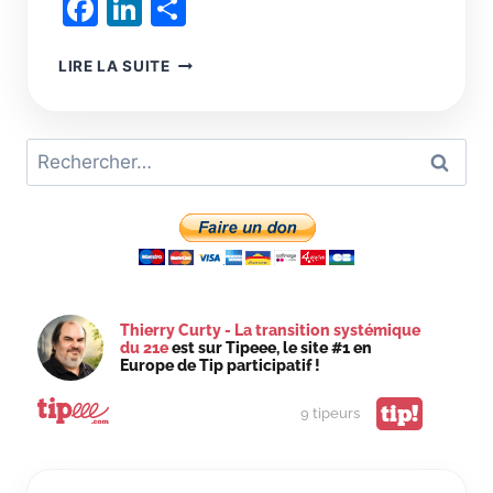
Facebook
LinkedIn
Partager
REPENSER
LIRE LA SUITE
LA
MONDIALISATION
AGRICOLE
Rechercher :
:
DE
LA
SÉCURITÉ
ALIMENTAIRE
À
LA
RÉGÉNÉRATION
Thierry Curty - La transition systémique
DES
du 21e
est sur Tipeee, le site #1 en
TERRITOIRES
Europe de Tip participatif !
tip!
9 tipeurs