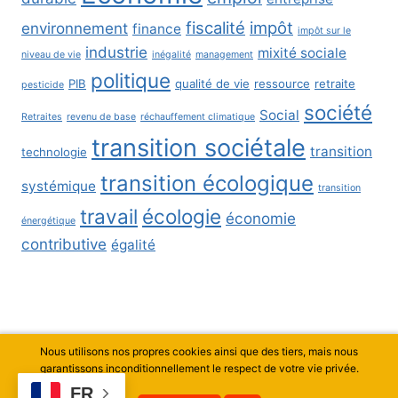
fiscalité
impôt
environnement
finance
impôt sur le
industrie
mixité sociale
niveau de vie
inégalité
management
politique
PIB
qualité de vie
ressource
retraite
pesticide
société
Social
Retraites
revenu de base
réchauffement climatique
transition sociétale
transition
technologie
transition écologique
systémique
transition
travail
écologie
économie
énergétique
contributive
égalité
Nous utilisons nos propres cookies ainsi que des tiers, mais nous
© 2026 Thierry Curty - Thème WordPress par
garantissons inconditionnellement le respect de votre vie privée.
Kadence WP
FR